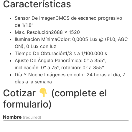
Características
Sensor De Imagen
CMOS de escaneo progresivo
de 1/1,8″
Max. Resolución
2688 × 1520
Iluminación Mínima
Color: 0,0005 Lux @ (F1.0, AGC
ON), 0 Lux con luz
Tiempo De Obturación
1/3 s a 1/100.000 s
Ajuste De Ángulo
Panorámica: 0° a 355°,
inclinación: 0° a 75°, rotación: 0° a 355°
Día Y Noche
Imágenes en color 24 horas al día, 7
días a la semana
Cotizar
(complete el
formulario)
Nombre
(required)