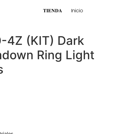
𝐓𝐈𝐄𝐍𝐃𝐀
Inicio
4Z (KIT) Dark
hdown Ring Light
s
riales