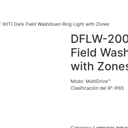
(KIT) Dark Field Washdown Ring Light with Zones
DFLW-200-
Field Was
with Zone
Modo:
MultiDrive™
Clasificación del IP:
IP65
Category:
Lamparas indust