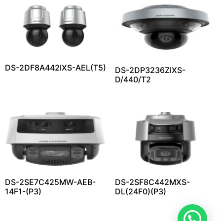
DS-2DF8A442IXS-AEL(T5)
DS-2DP3236ZIXS-
D/440/T2
DS-2SE7C425MW-AEB-
DS-2SF8C442MXS-
14F1-(P3)
DL(24F0)(P3)